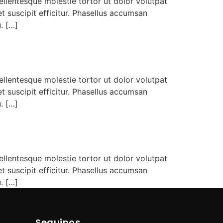
ellentesque molestie tortor ut dolor volutpat
t suscipit efficitur. Phasellus accumsan
. […]
ellentesque molestie tortor ut dolor volutpat
t suscipit efficitur. Phasellus accumsan
. […]
ellentesque molestie tortor ut dolor volutpat
t suscipit efficitur. Phasellus accumsan
. […]
Seguinos